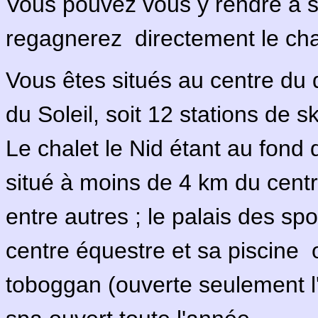
·
Logement non adapté a
·
déneigé
Parkings privés
·
Jeux
pour les
enfants
Coffre fort
Le parcours de la Biche:
C'est une promenade bal
chalet, réalisée spécial
Vous trouverez le topo e
https://www.easymorzi