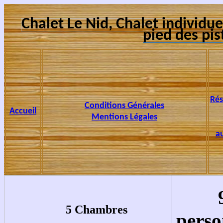
Chalet Le Nid, Chalet individu
pied des pis
Rés
Conditions Générales
Accueil
Mentions Légales
a
5 Chambres
perso