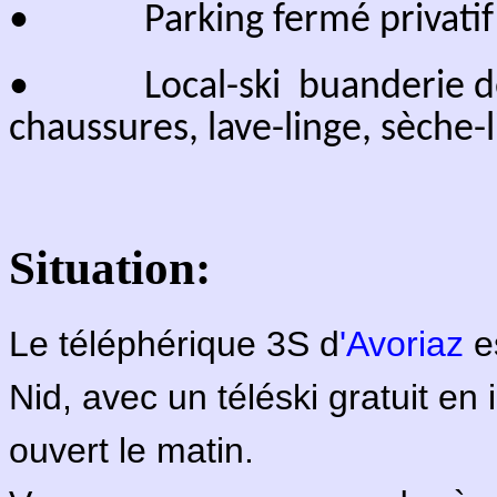
toboggan (ouverte seulement l'
spa ouvert toute l'année.
->
Page du plan d'accès au c
Divers:
·
Chauffage central au gaz 
·
pour la chem
B
ois gratuit
·
Animaux acceptés sauf d
·
Non-fumeurs