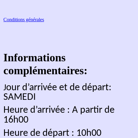
France
Gérant : Jean-Christophe
RICHARD - 560, Route de Cry -
74380 Arthaz - France
Tel +33/611566068—
contact(at)
easymorzine
.com
Langues parlées: Français—
Anglais—Italien.
La
SARL Richard RENTING
est
référencée comme loueur de
meublés N° RCS 852 455 500 à
Thonon les Bains.