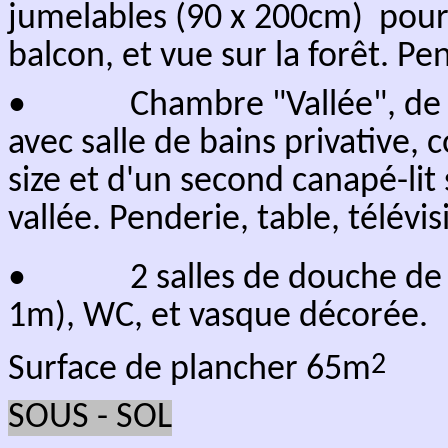
ouvert le matin.
Vous pouvez vous y rendre à sk
regagnerez directement le chale
Vous êtes situés au centre du
du Soleil, soit 12 stations de s
L
e chalet le Nid étant au fond d
situé à moins de 4 km du cent
entre autres ; le palais des sp
centre équestre et sa piscine