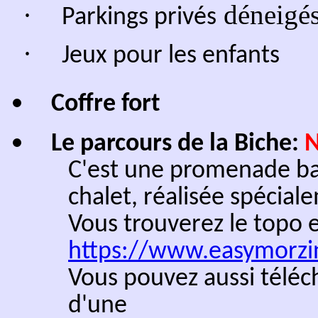
– du
meilleur tarif gara
– d’un
contact direct av
conseils personnalisés
– d’une
souplesse accru
Réserver en direct, c’est p
simplicité et la confiance
L’accessibilité skis aux pie
Vous vous trouvez au bon en
Si le ski est votre activité 