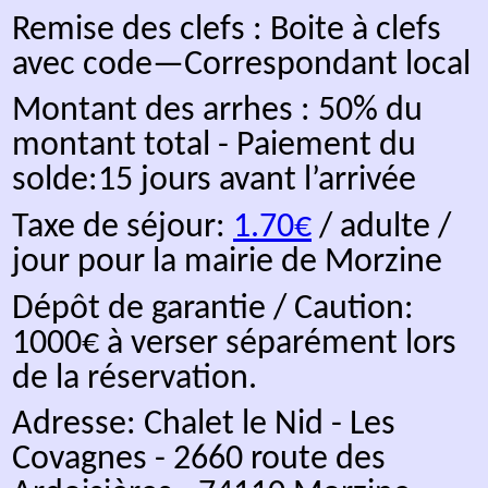
Possibilité de
réserver
directement votre séjour
, ou via
RBNB
ou
Booking.
Agencement:
REZ
• Salle à manger de 33
équipée.