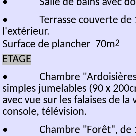
SOUS - SOL
• Parking
fermé
privatif
• Local
-
ski
buanderie
d
chaussures, lave-linge, sèche-l
Situation:
Le téléphérique 3S d
'Avoriaz
es
Nid, avec un téléski gratuit e