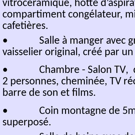
• Chambre "Forêt", de 
jumelables (90 x 200cm)
pour 
balcon, et vue sur la forêt.
Pen
• Chambre "Vallée", de 23
avec salle de bains privative,
size et d'un
second
canapé-lit
vallée.
Penderie, table, télévis
• 2 salles de
douche
de
1m)
, WC, et vasque décorée.
2
Surface de plancher
65m