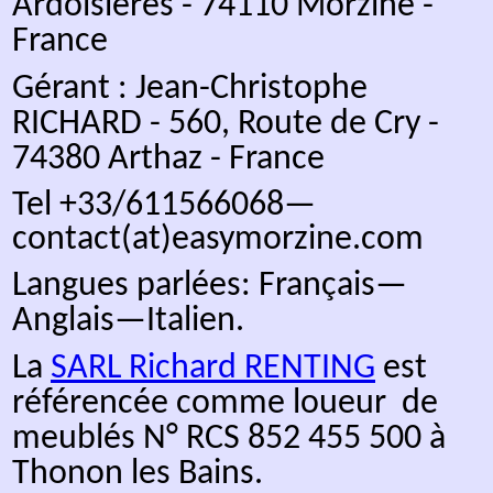
• Cuisine comprenant plaq
vitrocéramique, hotte d’aspirat
compartiment congélateur, mic
cafetière
s
.
• Salle à manger avec gr
vaisselier original, créé par un 
• Chambre - Salon
TV
,
2 personnes, cheminée, TV réc
barre de son
et films.
• Coin montagne
de 5