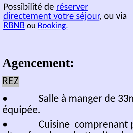
superposé
.
•
S
alle de bains avec d
• Terrasse couverte
d
e
l'extérieur.
2
Surface de plancher 70m
ETAGE
• Chambre "Ardoisières",
simples jumelables (90 x 200
avec vue sur les falaises de la 
console, télévision.