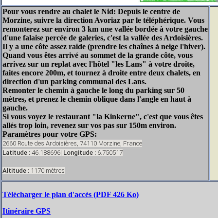
Pour vous rendre au chalet le Nid: Depuis le centre de
Morzine, suivre la direction Avoriaz par le téléphérique. Vous
remonterez sur environ 3 km une vallée bordée à votre gauche
d'une falaise percée de galeries, c'est la vallée des Ardoisières.
Il y a une côte assez raide (prendre les chaînes à neige l'hiver).
Quand vous êtes arrivé au sommet de la grande côte, vous
arrivez sur un replat avec l'hôtel "les Lans" à votre droite,
faites encore 200m, et tournez à droite entre deux chalets, en
direction d'un parking communal des Lans.
Remonter le chemin à gauche le long du parking sur 50
mètres, et prenez le chemin oblique dans l'angle en haut à
gauche.
Si vous voyez le restaurant "la Kinkerne", c'est que vous êtes
allés trop loin, revenez sur vos pas sur 150m environ.
Paramètres pour votre GPS:
2660 Route des Ardoisières, 74110 Morzine, France
Latitude :
46.188696
|
Longitude :
6.750517
Altitude :
1170 mètres
Télécharger le plan d'accès (PDF 426 Ko)
Itinéraire GPS